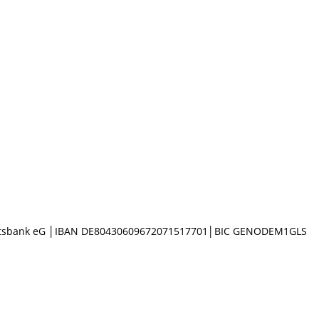
haftsbank eG │IBAN DE80430609672071517701│BIC GENODEM1GLS