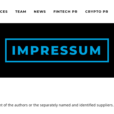
CES
TEAM
NEWS
FINTECH PR
CRYPTO PR
IMPRESSUM
ight of the authors or the separately named and identified suppliers.